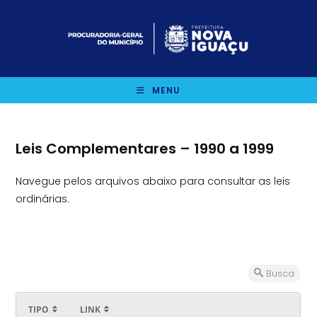
Ir
para
o
conteúdo
MENU
Leis Complementares – 1990 a 1999
Navegue pelos arquivos abaixo para consultar as leis
ordinárias.
Busca
TIPO
LINK