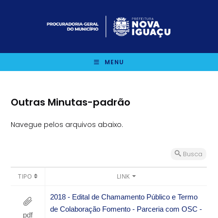
Ir
para
o
conteúdo
MENU
Outras Minutas-padrão
Navegue pelos arquivos abaixo.
Busca
TIPO
LINK
2018 - Edital de Chamamento Público e Termo
de Colaboração Fomento - Parceria com OSC -
pdf