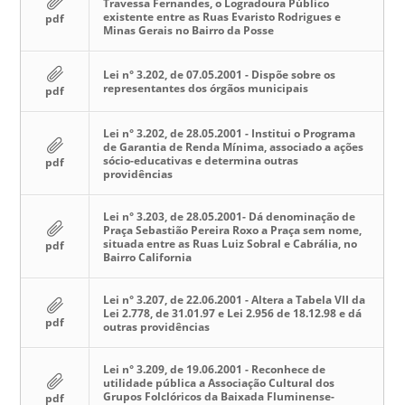
Travessa Fernandes, o Logradoura Público
existente entre as Ruas Evaristo Rodrigues e
pdf
Minas Gerais no Bairro da Posse
Lei n° 3.202, de 07.05.2001 - Dispõe sobre os
representantes dos órgãos municipais
pdf
Lei n° 3.202, de 28.05.2001 - Institui o Programa
de Garantia de Renda Mínima, associado a ações
sócio-educativas e determina outras
pdf
providências
Lei n° 3.203, de 28.05.2001- Dá denominação de
Praça Sebastião Pereira Roxo a Praça sem nome,
situada entre as Ruas Luiz Sobral e Cabrália, no
pdf
Bairro California
Lei n° 3.207, de 22.06.2001 - Altera a Tabela VII da
Lei 2.778, de 31.01.97 e Lei 2.956 de 18.12.98 e dá
pdf
outras providências
Lei n° 3.209, de 19.06.2001 - Reconhece de
utilidade pública a Associação Cultural dos
Grupos Folclóricos da Baixada Fluminense-
pdf