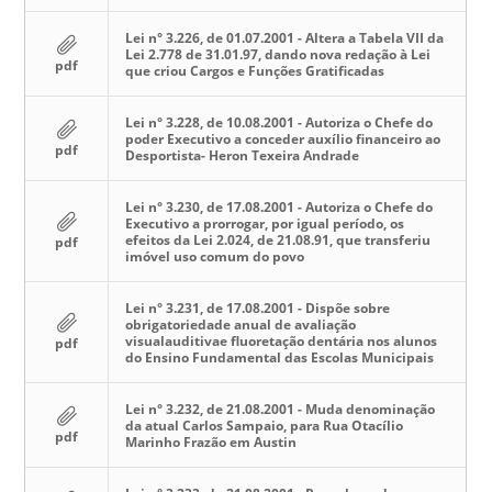
Lei n° 3.226, de 01.07.2001 - Altera a Tabela VII da
Lei 2.778 de 31.01.97, dando nova redação à Lei
pdf
que criou Cargos e Funções Gratificadas
Lei n° 3.228, de 10.08.2001 - Autoriza o Chefe do
poder Executivo a conceder auxílio financeiro ao
pdf
Desportista- Heron Texeira Andrade
Lei n° 3.230, de 17.08.2001 - Autoriza o Chefe do
Executivo a prorrogar, por igual período, os
efeitos da Lei 2.024, de 21.08.91, que transferiu
pdf
imóvel uso comum do povo
Lei n° 3.231, de 17.08.2001 - Dispõe sobre
obrigatoriedade anual de avaliação
visualauditivae fluoretação dentária nos alunos
pdf
do Ensino Fundamental das Escolas Municipais
Lei n° 3.232, de 21.08.2001 - Muda denominação
da atual Carlos Sampaio, para Rua Otacílio
pdf
Marinho Frazão em Austin