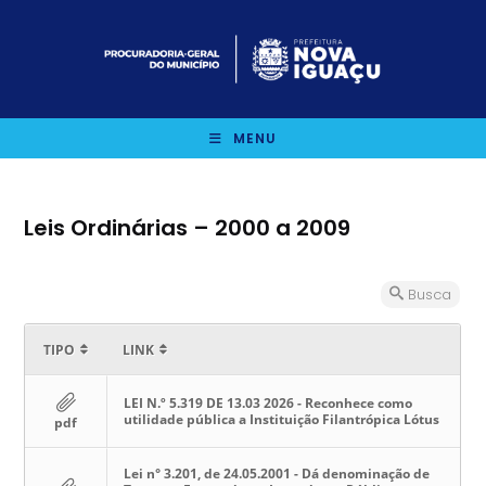
Ir
para
o
conteúdo
MENU
Leis Ordinárias – 2000 a 2009
Busca
TIPO
LINK
LEI N.º 5.319 DE 13.03 2026 - Reconhece como
utilidade pública a Instituição Filantrópica Lótus
pdf
Lei n° 3.201, de 24.05.2001 - Dá denominação de