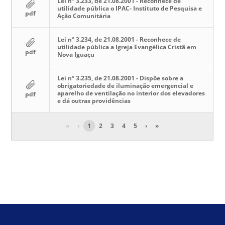
Lei n° 3.233, de 21.08.2001 - Reconhece de
utilidade pública o IPAC- Instituto de Pesquisa e
pdf
Ação Comunitária
Lei n° 3.234, de 21.08.2001 - Reconhece de
utilidade pública a Igreja Evangélica Cristã em
pdf
Nova Iguaçu
Lei n° 3.235, de 21.08.2001 - Dispõe sobre a
obrigatoriedade de iluminação emergencial e
aparelho de ventilação no interior dos elevadores
pdf
e dá outras providências
«
‹
1
2
3
4
5
›
»