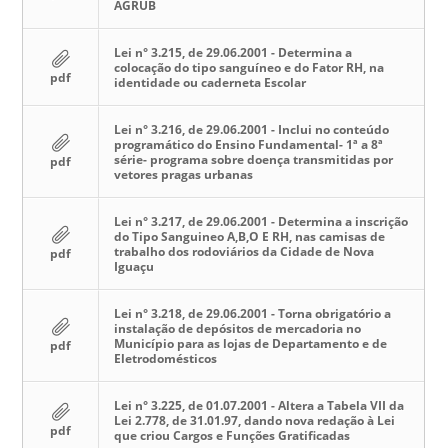
AGRUB
Lei n° 3.215, de 29.06.2001 - Determina a
colocação do tipo sanguíneo e do Fator RH, na
pdf
identidade ou caderneta Escolar
Lei n° 3.216, de 29.06.2001 - Inclui no conteúdo
programático do Ensino Fundamental- 1ª a 8ª
série- programa sobre doença transmitidas por
pdf
vetores pragas urbanas
Lei n° 3.217, de 29.06.2001 - Determina a inscrição
do Tipo Sanguineo A,B,O E RH, nas camisas de
trabalho dos rodoviários da Cidade de Nova
pdf
Iguaçu
Lei n° 3.218, de 29.06.2001 - Torna obrigatório a
instalação de depósitos de mercadoria no
Município para as lojas de Departamento e de
pdf
Eletrodomésticos
Lei n° 3.225, de 01.07.2001 - Altera a Tabela VII da
Lei 2.778, de 31.01.97, dando nova redação à Lei
pdf
que criou Cargos e Funções Gratificadas