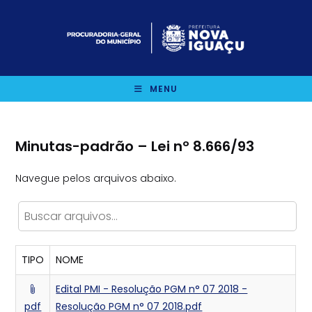
Ir
para
o
conteúdo
MENU
Minutas-padrão – Lei nº 8.666/93
Navegue pelos arquivos abaixo.
TIPO
NOME
Edital PMI - Resolução PGM n° 07 2018 -
pdf
Resolução PGM n° 07 2018.pdf