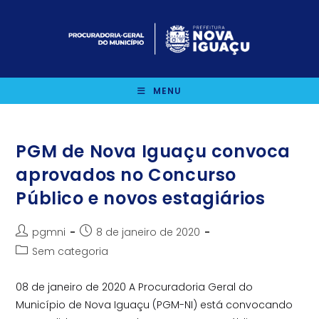
Ir
para
o
conteúdo
MENU
PGM de Nova Iguaçu convoca
aprovados no Concurso
Público e novos estagiários
Autor
Post
pgmni
8 de janeiro de 2020
do
publicado:
Categoria
Sem categoria
post:
do
post:
08 de janeiro de 2020 A Procuradoria Geral do
Município de Nova Iguaçu (PGM-NI) está convocando