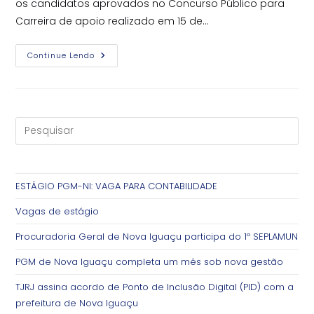
os candidatos aprovados no Concurso Público para
Carreira de apoio realizado em 15 de…
PGM
Continue Lendo
De
Nova
Iguaçu
Convoca
Aprovados
No
Concurso
Público
E
Novos
Estagiários
ESTÁGIO PGM-NI: VAGA PARA CONTABILIDADE
Vagas de estágio
Procuradoria Geral de Nova Iguaçu participa do 1º SEPLAMUN
PGM de Nova Iguaçu completa um mês sob nova gestão
TJRJ assina acordo de Ponto de Inclusão Digital (PID) com a
prefeitura de Nova Iguaçu