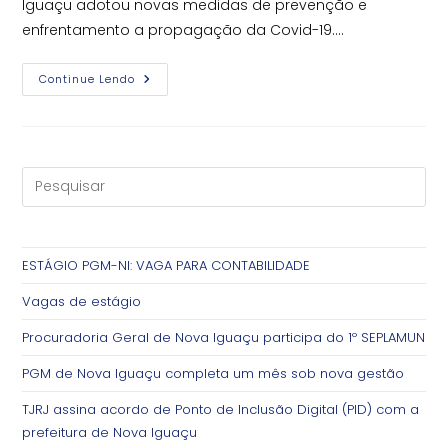
Iguaçu adotou novas medidas de prevenção e
enfrentamento a propagação da Covid-19.…
Covid-
Continue Lendo
19:
Prefeitura
De
Nova
Iguaçu
Adota
Novas
Medidas
Na
PGM
E
SEMEF
ESTÁGIO PGM-NI: VAGA PARA CONTABILIDADE
Vagas de estágio
Procuradoria Geral de Nova Iguaçu participa do 1º SEPLAMUN
PGM de Nova Iguaçu completa um mês sob nova gestão
TJRJ assina acordo de Ponto de Inclusão Digital (PID) com a
prefeitura de Nova Iguaçu