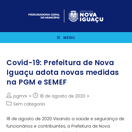
Ir
para
o
conteúdo
MENU
Covid-19: Prefeitura de Nova
Iguaçu adota novas medidas
na PGM e SEMEF
Autor
Post
pgmni
18 de agosto de 2020
do
publicado:
Categoria
Sem categoria
post:
do
post:
18 de agosto de 2020 Visando a saúde e segurança de
funcionários e contribuintes, a Prefeitura de Nova