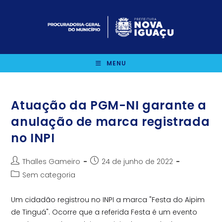
Ir
para
o
conteúdo
MENU
Atuação da PGM-NI garante a
anulação de marca registrada
no INPI
Autor
Post
Thalles Gameiro
24 de junho de 2022
do
publicado:
Categoria
Sem categoria
post:
do
post:
Um cidadão registrou no INPI a marca "Festa do Aipim
de Tinguá". Ocorre que a referida Festa é um evento