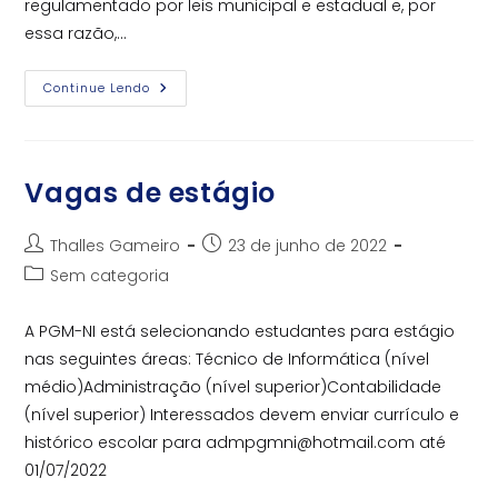
regulamentado por leis municipal e estadual e, por
essa razão,…
Atuação
Continue Lendo
Da
PGM-
NI
Garante
A
Anulação
Vagas de estágio
De
Marca
Registrada
Autor
Post
No
Thalles Gameiro
23 de junho de 2022
INPI
do
publicado:
Categoria
Sem categoria
post:
do
post:
A PGM-NI está selecionando estudantes para estágio
nas seguintes áreas: Técnico de Informática (nível
médio)Administração (nível superior)Contabilidade
(nível superior) Interessados devem enviar currículo e
histórico escolar para admpgmni@hotmail.com até
01/07/2022