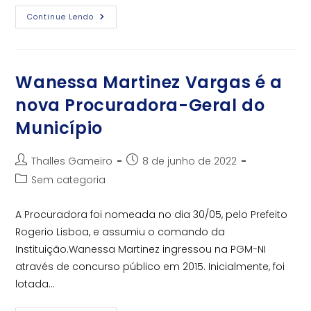
Vagas
Continue Lendo
De
Estágio
Wanessa Martinez Vargas é a
nova Procuradora-Geral do
Município
Autor
Post
Thalles Gameiro
8 de junho de 2022
do
publicado:
Categoria
Sem categoria
post:
do
post:
A Procuradora foi nomeada no dia 30/05, pelo Prefeito
Rogerio Lisboa, e assumiu o comando da
Instituição.Wanessa Martinez ingressou na PGM-NI
através de concurso público em 2015. Inicialmente, foi
lotada…