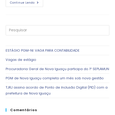
Wanessa
Continue Lendo
Martinez
Vargas
É
A
Nova
Procuradora-
Geral
Do
Município
ESTÁGIO PGM-NI: VAGA PARA CONTABILIDADE
Vagas de estágio
Procuradoria Geral de Nova Iguaçu participa do 1º SEPLAMUN
PGM de Nova Iguaçu completa um mês sob nova gestão
TJRJ assina acordo de Ponto de Inclusão Digital (PID) com a
prefeitura de Nova Iguaçu
Comentários