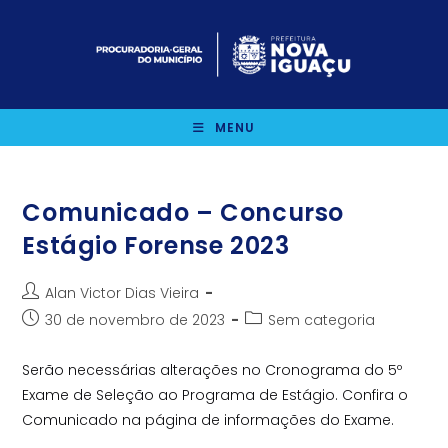
Ir
para
o
conteúdo
MENU
Comunicado – Concurso
Estágio Forense 2023
Autor
Alan Victor Dias Vieira
do
Post
Categoria
30 de novembro de 2023
Sem categoria
post:
publicado:
do
post:
Serão necessárias alterações no Cronograma do 5º
Exame de Seleção ao Programa de Estágio. Confira o
Comunicado na página de informações do Exame.