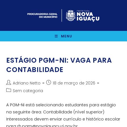
Ir
para
o
conteúdo
MENU
ESTÁGIO PGM-NI: VAGA PARA
CONTABILIDADE
Autor
Post
Adriano Netto
18 de março de 2026
do
publicado:
Categoria
Sem categoria
post:
do
post:
A PGM-NI está selecionando estudantes para estágio
na seguinte área: Contabilidade (nível superior)
Interessados devem enviar currículo e histórico escolar
para rh.pgm@novaiguacu.rj.gov.br