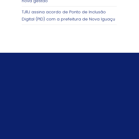
nova gestão
TJRJ assina acordo de Ponto de Inclusão
Digital (PID) com a prefeitura de Nova Iguaçu