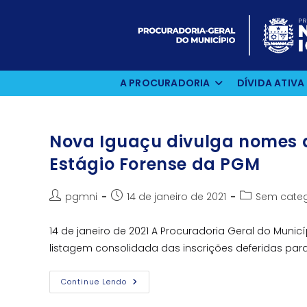
Ir
para
o
conteúdo
A PROCURADORIA
DÍVIDA ATIVA
Nova Iguaçu divulga nomes 
Estágio Forense da PGM
Autor
Post
Categoria
pgmni
14 de janeiro de 2021
Sem categ
do
publicado:
do
post:
post:
14 de janeiro de 2021 A Procuradoria Geral do Municí
listagem consolidada das inscrições deferidas pa
Nova
Continue Lendo
Iguaçu
Divulga