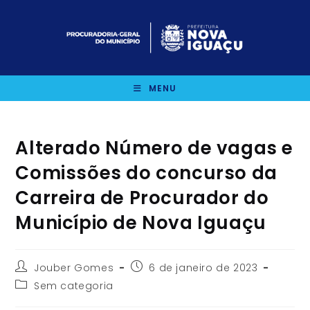
Ir
para
o
conteúdo
MENU
Alterado Número de vagas e
Comissões do concurso da
Carreira de Procurador do
Município de Nova Iguaçu
Autor
Post
Jouber Gomes
6 de janeiro de 2023
do
publicado:
Categoria
Sem categoria
post:
do
post: